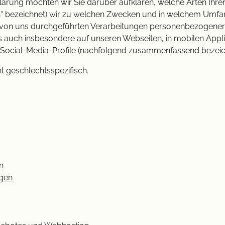
lärung möchten wir Sie darüber aufklären, welche Arten Ih
n“ bezeichnet) wir zu welchen Zwecken und in welchem Umfan
lle von uns durchgeführten Verarbeitungen personenbezogene
s auch insbesondere auf unseren Webseiten, in mobilen Appli
r Social-Media-Profile (nachfolgend zusammenfassend bezeich
t geschlechtsspezifisch.
n
gen