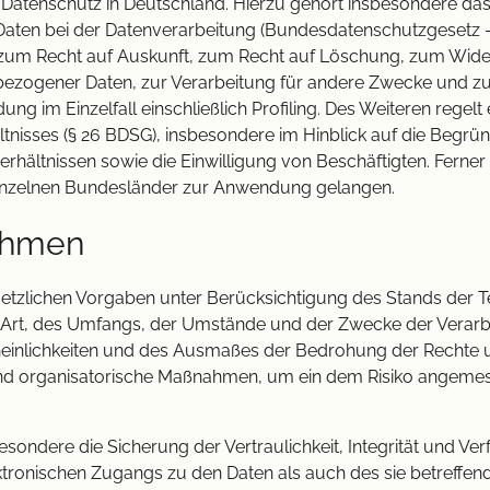
Datenschutz in Deutschland. Hierzu gehört insbesondere da
ten bei der Datenverarbeitung (Bundesdatenschutzgesetz –
zum Recht auf Auskunft, zum Recht auf Löschung, zum Wider
ezogener Daten, zur Verarbeitung für andere Zwecke und zu
ng im Einzelfall einschließlich Profiling. Des Weiteren regelt
nisses (§ 26 BDSG), insbesondere im Hinblick auf die Begr
hältnissen sowie die Einwilligung von Beschäftigten. Ferne
inzelnen Bundesländer zur Anwendung gelangen.
ahmen
etzlichen Vorgaben unter Berücksichtigung des Stands der T
Art, des Umfangs, der Umstände und der Zwecke der Verarb
heinlichkeiten und des Ausmaßes der Bedrohung der Rechte un
nd organisatorische Maßnahmen, um ein dem Risiko angeme
ndere die Sicherung der Vertraulichkeit, Integrität und Ver
tronischen Zugangs zu den Daten als auch des sie betreffend