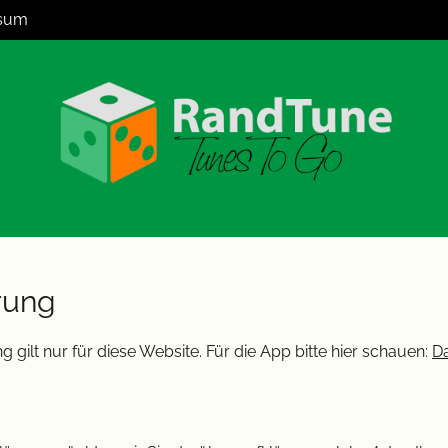
sum
rung
gilt nur für diese Website. Für die App bitte hier schauen:
D