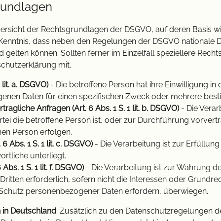
rundlagen
Übersicht der Rechtsgrundlagen der DSGVO, auf deren Basis 
r Kenntnis, dass neben den Regelungen der DSGVO nationale
gelten können. Sollten ferner im Einzelfall speziellere Rech
nschutzerklärung mit.
 lit. a. DSGVO)
- Die betroffene Person hat ihre Einwilligung in 
enen Daten für einen spezifischen Zweck oder mehrere be
ragliche Anfragen (Art. 6 Abs. 1 S. 1 lit. b. DSGVO)
- Die Verarb
tei die betroffene Person ist, oder zur Durchführung vorver
nen Person erfolgen.
6 Abs. 1 S. 1 lit. c. DSGVO)
- Die Verarbeitung ist zur Erfüllung
ortliche unterliegt.
Abs. 1 S. 1 lit. f. DSGVO)
- Die Verarbeitung ist zur Wahrung de
Dritten erforderlich, sofern nicht die Interessen oder Grundr
n Schutz personenbezogener Daten erfordern, überwiegen.
 in Deutschland
: Zusätzlich zu den Datenschutzregelungen