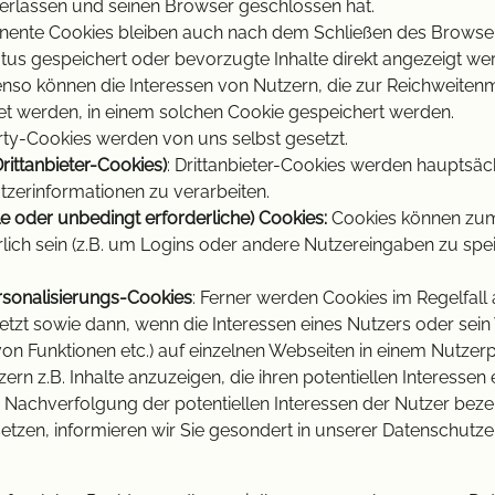
erlassen und seinen Browser geschlossen hat.
ente Cookies bleiben auch nach dem Schließen des Browser
atus gespeichert oder bevorzugte Inhalte direkt angezeigt we
enso können die Interessen von Nutzern, die zur Reichweite
 werden, in einem solchen Cookie gespeichert werden.
rty-Cookies werden von uns selbst gesetzt.
rittanbieter-Cookies)
: Drittanbieter-Cookies werden hauptsäc
tzerinformationen zu verarbeiten.
e oder unbedingt erforderliche) Cookies:
Cookies können zum 
lich sein (z.B. um Logins oder andere Nutzereingaben zu sp
ersonalisierungs-Cookies
: Ferner werden Cookies im Regelfal
zt sowie dann, wenn die Interessen eines Nutzers oder sein V
on Funktionen etc.) auf einzelnen Webseiten in einem Nutzerp
ern z.B. Inhalte anzuzeigen, die ihren potentiellen Interesse
h., Nachverfolgung der potentiellen Interessen der Nutzer bez
setzen, informieren wir Sie gesondert in unserer Datenschut